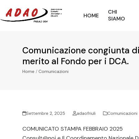
Skip
CHI
to
HOME
SIAMO
content
Comunicazione congiunta di
merito al Fondo per i DCA.
Home
/
Comunicazioni
Settembre 2, 2025
adaofriuli
Comunicazioni
COMUNICATO STAMPA FEBBRAIO 2025
Consult@noi e Il Coordinamento Nazionale Dist