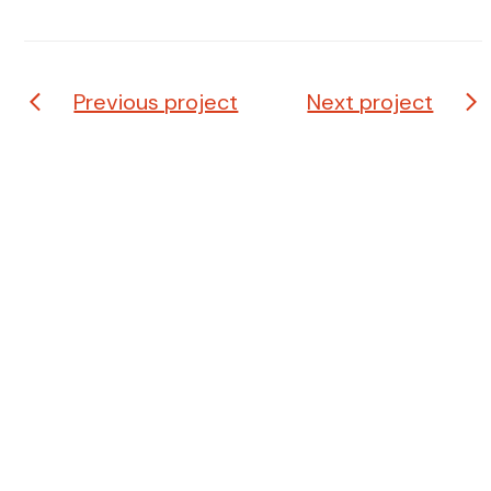
Previous project
Next project
A.D.A.O. Friuli, associazione di volontariato senza
scopo di lucro, apartitica e aconfessionale che