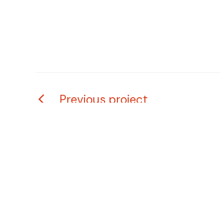
Previous project
A.D.A.O. Friuli, associazione di volontariato senza sc
aconfessionale che persegue il fine della solidarietà c