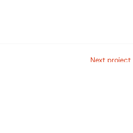
Next project
MAIL E TELEFONO