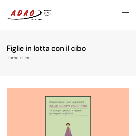
Skip
to
Ope
Clos
content
mobi
mobi
men
men
Figlie in lotta con il cibo
Home
/
Libri